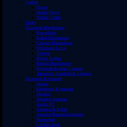
Gadget
Drone
Media Player
Walkie-Talkie
Tablet
Aksesoris Handphone
Powerbank
Kabel Handphone
Charger Handphone
Pelindung Layar
Tongsis
Phone Holder
Baterai Handphone
Peralatan & Suku Cadang
Aksesoris Handphone Lainnya
Aksesoris Komputer
Mouse
Keyboard Komputer
Monitor
Adaptor Jaringan
Audio PC
Adaptor & Kabel
Adaptor Baterai Komputer
Mousepad
Cooling Pads