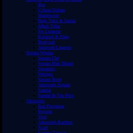
Bra
Celana Dalam
Shapewear
Baju Tidur & Santai
Jubah Tidur
Set Lingerie
Kamisol & Slips
Bodysuit
Aksesori Lingerie
Sepatu Wanita
Sepatu Flat
Sepatu Hak Tinggi
Sneakers
Wedges
Sepatu Boot
Aksesoris Sepatu
Sandal
Sandal & Flip Flop
Aksesoris
Ikat Pinggang
Payung
Topi
Aksesoris Rambut
Scarf
Sarung Tangan