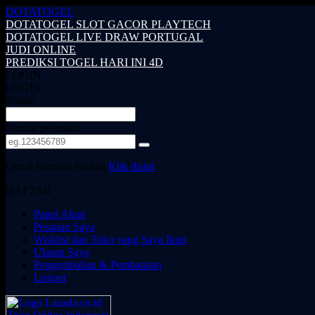
DOTATOGEL
DOTATOGEL SLOT GACOR PLAYTECH
DOTATOGEL LIVE DRAW PORTUGAL
JUDI ONLINE
PREDIKSI TOGEL HARI INI 4D
LOGIN
LOGIN
Email:
Nomor pesanan:
Untuk bantuan silakan,
Klik disini
DAFTAR
Panel Akun
Pesanan Saya
Wishlist dan Toko yang Saya Ikuti
Ulasan Saya
Pengembalian & Pembatalan
Logout