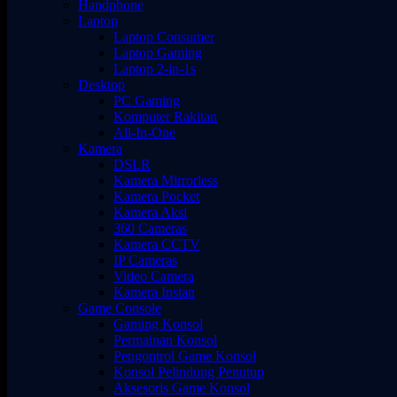
Handphone
Laptop
Laptop Consumer
Laptop Gaming
Laptop 2-in-1s
Desktop
PC Gaming
Komputer Rakitan
All-In-One
Kamera
DSLR
Kamera Mirrorless
Kamera Pocket
Kamera Aksi
360 Cameras
Kamera CCTV
IP Cameras
Video Camera
Kamera Instan
Game Console
Gaming Konsol
Permainan Konsol
Pengontrol Game Konsol
Konsol Pelindung Penutup
Aksesoris Game Konsol