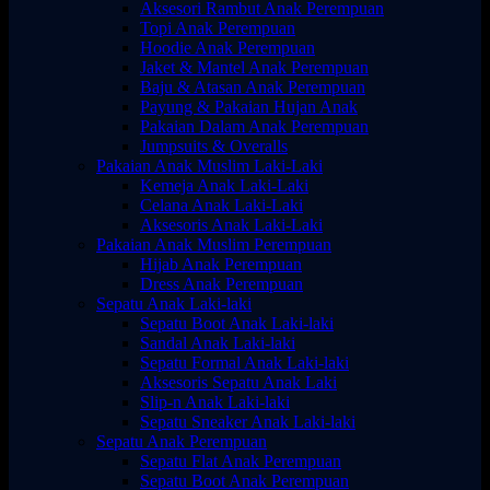
Aksesori Rambut Anak Perempuan
Topi Anak Perempuan
Hoodie Anak Perempuan
Jaket & Mantel Anak Perempuan
Baju & Atasan Anak Perempuan
Payung & Pakaian Hujan Anak
Pakaian Dalam Anak Perempuan
Jumpsuits & Overalls
Pakaian Anak Muslim Laki-Laki
Kemeja Anak Laki-Laki
Celana Anak Laki-Laki
Aksesoris Anak Laki-Laki
Pakaian Anak Muslim Perempuan
Hijab Anak Perempuan
Dress Anak Perempuan
Sepatu Anak Laki-laki
Sepatu Boot Anak Laki-laki
Sandal Anak Laki-laki
Sepatu Formal Anak Laki-laki
Aksesoris Sepatu Anak Laki
Slip-n Anak Laki-laki
Sepatu Sneaker Anak Laki-laki
Sepatu Anak Perempuan
Sepatu Flat Anak Perempuan
Sepatu Boot Anak Perempuan