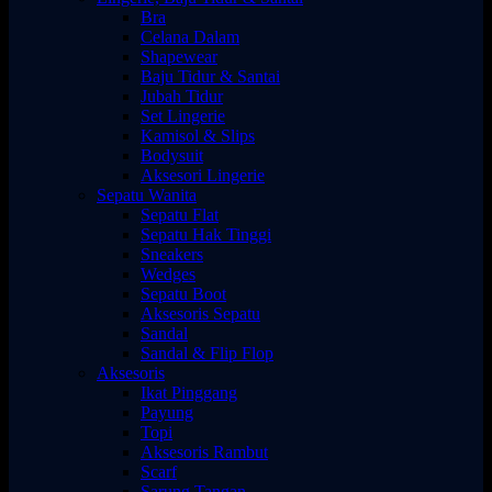
Bra
Celana Dalam
Shapewear
Baju Tidur & Santai
Jubah Tidur
Set Lingerie
Kamisol & Slips
Bodysuit
Aksesori Lingerie
Sepatu Wanita
Sepatu Flat
Sepatu Hak Tinggi
Sneakers
Wedges
Sepatu Boot
Aksesoris Sepatu
Sandal
Sandal & Flip Flop
Aksesoris
Ikat Pinggang
Payung
Topi
Aksesoris Rambut
Scarf
Sarung Tangan