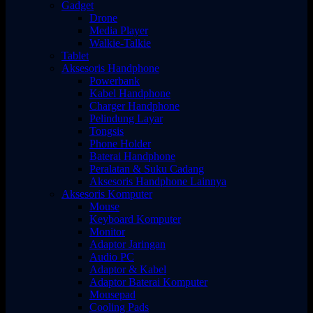
Gadget
Drone
Media Player
Walkie-Talkie
Tablet
Aksesoris Handphone
Powerbank
Kabel Handphone
Charger Handphone
Pelindung Layar
Tongsis
Phone Holder
Baterai Handphone
Peralatan & Suku Cadang
Aksesoris Handphone Lainnya
Aksesoris Komputer
Mouse
Keyboard Komputer
Monitor
Adaptor Jaringan
Audio PC
Adaptor & Kabel
Adaptor Baterai Komputer
Mousepad
Cooling Pads