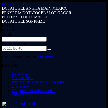
DOTATOGEL
DOTATOGEL ANGKA MAIN MEXICO
PENYEDIA DOTATOGEL SLOT GACOR
PREDIKSI TOGEL MACAU
DOTATOGEL SGP PRIZE
LOGIN
LOGIN
Email:
Nomor pesanan:
Untuk bantuan silakan,
Klik disini
DAFTAR
Panel Akun
Pesanan Saya
Wishlist dan Toko yang Saya Ikuti
Ulasan Saya
Pengembalian & Pembatalan
Logout