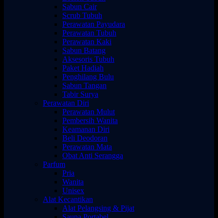
Sabun Cair
Scrub Tubuh
Perawatan Payudara
Perawatan Tubuh
Perawatan Kaki
Sabun Batang
Aksesoris Tubuh
Paket Hadiah
Penghilang Bulu
Sabun Tangan
Tabir Surya
Perawatan Diri
Perawatan Mulut
Pembersih Wanita
Keamanan Diri
Beli Deodoran
Perawatan Mata
Obat Anti Serangga
Parfum
Pria
Wanita
Unisex
Alat Kecantikan
Alat Pelangsing & Pijat
Sauna Portabel