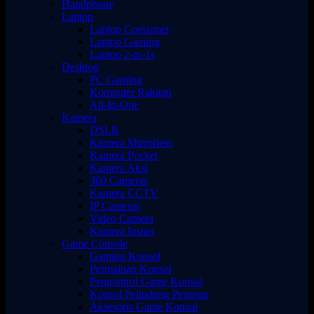
Handphone
Laptop
Laptop Consumer
Laptop Gaming
Laptop 2-in-1s
Desktop
PC Gaming
Komputer Rakitan
All-In-One
Kamera
DSLR
Kamera Mirrorless
Kamera Pocket
Kamera Aksi
360 Cameras
Kamera CCTV
IP Cameras
Video Camera
Kamera Instan
Game Console
Gaming Konsol
Permainan Konsol
Pengontrol Game Konsol
Konsol Pelindung Penutup
Aksesoris Game Konsol