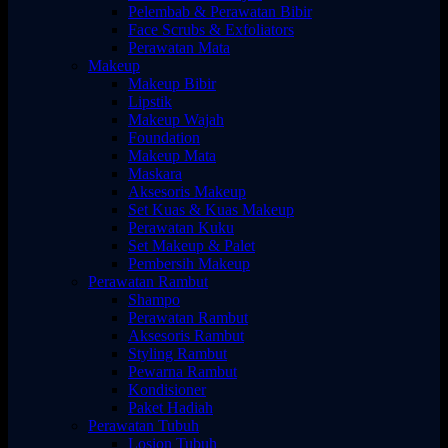
Pelembab & Perawatan Bibir
Face Scrubs & Exfoliators
Perawatan Mata
Makeup
Makeup Bibir
Lipstik
Makeup Wajah
Foundation
Makeup Mata
Maskara
Aksesoris Makeup
Set Kuas & Kuas Makeup
Perawatan Kuku
Set Makeup & Palet
Pembersih Makeup
Perawatan Rambut
Shampo
Perawatan Rambut
Aksesoris Rambut
Styling Rambut
Pewarna Rambut
Kondisioner
Paket Hadiah
Perawatan Tubuh
Losion Tubuh