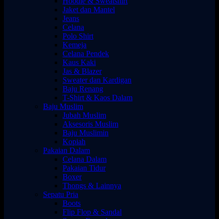
Hoodie & Sweatshirt
Jaket dan Mantel
Jeans
Celana
Polo Shirt
Kemeja
Celana Pendek
Kaus Kaki
Jas & Blazer
Sweater dan Kardigan
Baju Renang
T-Shirt & Kaos Dalam
Baju Muslim
Jubah Muslim
Aksesoris Muslim
Baju Muslimin
Kopiah
Pakaian Dalam
Celana Dalam
Pakaian Tidur
Boxer
Thongs & Lainnya
Sepatu Pria
Boots
Flip Flop & Sandal