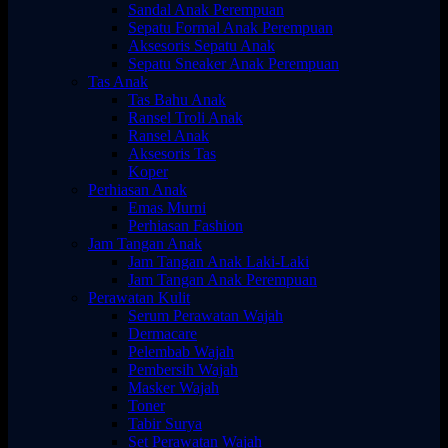
Sandal Anak Perempuan
Sepatu Formal Anak Perempuan
Aksesoris Sepatu Anak
Sepatu Sneaker Anak Perempuan
Tas Anak
Tas Bahu Anak
Ransel Troli Anak
Ransel Anak
Aksesoris Tas
Koper
Perhiasan Anak
Emas Murni
Perhiasan Fashion
Jam Tangan Anak
Jam Tangan Anak Laki-Laki
Jam Tangan Anak Perempuan
Perawatan Kulit
Serum Perawatan Wajah
Dermacare
Pelembab Wajah
Pembersih Wajah
Masker Wajah
Toner
Tabir Surya
Set Perawatan Wajah