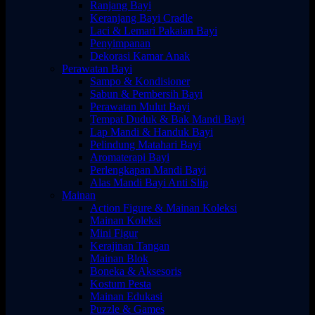
Ranjang Bayi
Keranjang Bayi Cradle
Laci & Lemari Pakaian Bayi
Penyimpanan
Dekorasi Kamar Anak
Perawatan Bayi
Sampo & Kondisioner
Sabun & Pembersih Bayi
Perawatan Mulut Bayi
Tempat Duduk & Bak Mandi Bayi
Lap Mandi & Handuk Bayi
Pelindung Matahari Bayi
Aromaterapi Bayi
Perlengkapan Mandi Bayi
Alas Mandi Bayi Anti Slip
Mainan
Action Figure & Mainan Koleksi
Mainan Koleksi
Mini Figur
Kerajinan Tangan
Mainan Blok
Boneka & Aksesoris
Kostum Pesta
Mainan Edukasi
Puzzle & Games