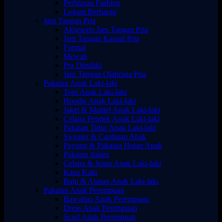
Perhiasan Fashion
Logam Berharga
Jam Tangan Pria
Aksesoris Jam Tangan Pria
Jam Tangan Kasual Pria
Formal
Mewah
Pra Dimiliki
Jam Tangan Olahraga Pria
Pakaian Anak Laki-laki
Topi Anak Laki-laki
Hoodie Anak Laki-laki
Jaket & Mantel Anak Laki-laki
Celana Pendek Anak Laki-laki
Pakaian Tidur Anak Laki-laki
Sweater & Cardigan Anak
Payung & Pakaian Hujan Anak
Pakaian dalam
Celana & Jeans Anak Laki-laki
Kaus Kaki
Baju & Atasan Anak Laki-laki
Pakaian Anak Perempuan
Bawahan Anak Perempuan
Dress Anak Perempuan
Scarf Anak Perempuan