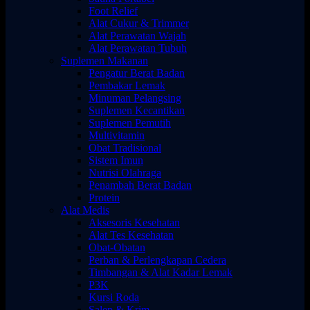
Foot Relief
Alat Cukur & Trimmer
Alat Perawatan Wajah
Alat Perawatan Tubuh
Suplemen Makanan
Pengatur Berat Badan
Pembakar Lemak
Minuman Pelangsing
Suplemen Kecantikan
Suplemen Pemutih
Multivitamin
Obat Tradisional
Sistem Imun
Nutrisi Olahraga
Penambah Berat Badan
Protein
Alat Medis
Aksesoris Kesehatan
Alat Tes Kesehatan
Obat-Obatan
Perban & Perlengkapan Cedera
Timbangan & Alat Kadar Lemak
P3K
Kursi Roda
Salep & Krim