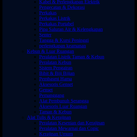
Kabel & Perlengkapan Elektrik
Pengecatan & Dekorasi
Perkakas
Perkakas Listrik
Perkakas Portabel
Pipa Saluran Air & Kelengkapan
Senter
Tangga & Kursi Peninggi
perlengkapan keamanan
Kebun & Luar Ruangan
Peralatan Listrik Taman & Kebun
Peralatan Kebun
Sistem Pengairan
Bibit & Biji Bijian
Pembasmi Hama
Aksesoris Genset
Genset
Pemanggang
Alat Pembunuh Serangga
Aksesoris Luar Ruangan
Taman & Kebun
Alat Tulis & Kerajinan
Peralatan Kesenian dan Kerajinan
Peralatan Mewarnai dan Copic
Kerajinan Umum